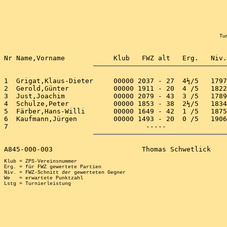
Tur
1  Grigat,Klaus-Dieter     00000 2037 - 27  4½/5   1797
2  Gerold,Günter           00000 1911 - 20  4 /5   1822
3  Just,Joachim            00000 2079 - 43  3 /5   1789
4  Schulze,Peter           00000 1853 - 38  2½/5   1834
5  Färber,Hans-Willi       00000 1649 - 42  1 /5   1875
6  Kaufmann,Jürgen         00000 1493 - 20  0 /5   1906
Klub = ZPS-Vereinsnummer

Erg. = für FWZ gewertete Partien

Niv. = FWZ-Schnitt der gewerteten Gegner

We   = erwartete Punktzahl
