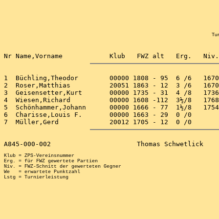
Tur
1  Büchling,Theodor        00000 1808 - 95  6 /6   1670
2  Roser,Matthias          20051 1863 - 12  3 /6   1670
3  Geisensetter,Kurt       00000 1735 - 31  4 /8   1736
4  Wiesen,Richard          00000 1608 -112  3½/8   1768
5  Schönhammer,Johann      00000 1666 - 77  1½/8   1754
6  Charisse,Louis F.       00000 1663 - 29  0 /0       
Klub = ZPS-Vereinsnummer

Erg. = für FWZ gewertete Partien

Niv. = FWZ-Schnitt der gewerteten Gegner

We   = erwartete Punktzahl
