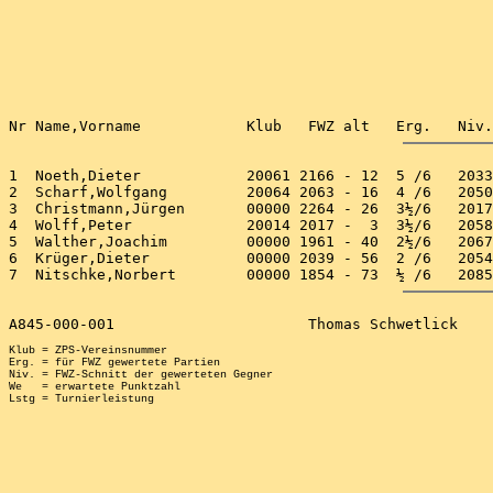
1  Noeth,Dieter            20061 2166 - 12  5 /6   2033
2  Scharf,Wolfgang         20064 2063 - 16  4 /6   2050
3  Christmann,Jürgen       00000 2264 - 26  3½/6   2017
4  Wolff,Peter             20014 2017 -  3  3½/6   2058
5  Walther,Joachim         00000 1961 - 40  2½/6   2067
6  Krüger,Dieter           00000 2039 - 56  2 /6   2054
Klub = ZPS-Vereinsnummer

Erg. = für FWZ gewertete Partien

Niv. = FWZ-Schnitt der gewerteten Gegner

We   = erwartete Punktzahl
