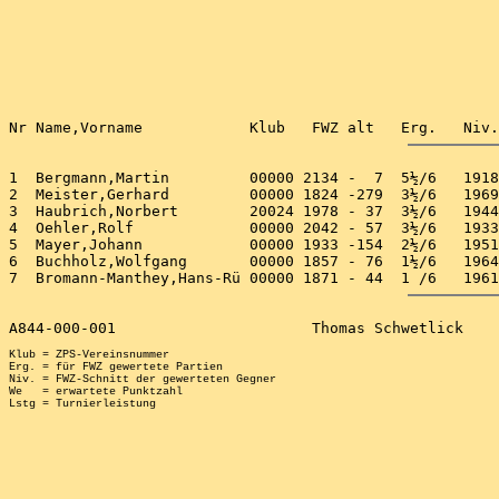
1  Bergmann,Martin         00000 2134 -  7  5½/6   1918
2  Meister,Gerhard         00000 1824 -279  3½/6   1969
3  Haubrich,Norbert        20024 1978 - 37  3½/6   1944
4  Oehler,Rolf             00000 2042 - 57  3½/6   1933
5  Mayer,Johann            00000 1933 -154  2½/6   1951
6  Buchholz,Wolfgang       00000 1857 - 76  1½/6   1964
Klub = ZPS-Vereinsnummer

Erg. = für FWZ gewertete Partien

Niv. = FWZ-Schnitt der gewerteten Gegner

We   = erwartete Punktzahl
