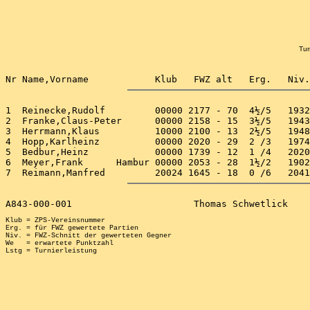
Tur
1  Reinecke,Rudolf         00000 2177 - 70  4½/5   1932
2  Franke,Claus-Peter      00000 2158 - 15  3½/5   1943
3  Herrmann,Klaus          10000 2100 - 13  2½/5   1948
4  Hopp,Karlheinz          00000 2020 - 29  2 /3   1974
5  Bedbur,Heinz            00000 1739 - 12  1 /4   2020
6  Meyer,Frank      Hambur 00000 2053 - 28  1½/2   1902
Klub = ZPS-Vereinsnummer

Erg. = für FWZ gewertete Partien

Niv. = FWZ-Schnitt der gewerteten Gegner

We   = erwartete Punktzahl
