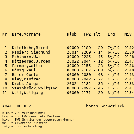
 1  Ketelhöhn,Bernd        00000 2189 - 29  7½/10  2132
 2  Pasierb,Siegmund       20014 2209 - 14  6½/10  2130
 3  Mehlhorn,Uwe           30000 2235 - 45  5½/10  2128
 4  Hitzegrad,Jürgen       20022 2044 - 12  5½/10  2147
 5  Farmer,Walter          30000 2155 - 23  5½/10  2136
 6  König,Paul             00000 2107 - 68  5½/10  2140
 7  Baier,Günter           00000 2080 - 48  4 /10  2143
 8  Bley,Manfred           00000 2042 - 27  4 /10  2147
 9  Krebs,Jürgen           20024 2182 - 35  4 /10  2133
10  Steinbrück,Wolfgang    00000 2097 - 46  4 /10  2141
Klub = ZPS-Vereinsnummer

Erg. = für FWZ gewertete Partien

Niv. = FWZ-Schnitt der gewerteten Gegner

We   = erwartete Punktzahl
