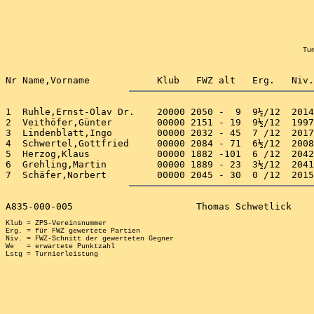
Tur
1  Ruhle,Ernst-Olav Dr.    20000 2050 -  9  9½/12  2014
2  Veithöfer,Günter        00000 2151 - 19  9½/12  1997
3  Lindenblatt,Ingo        00000 2032 - 45  7 /12  2017
4  Schwertel,Gottfried     00000 2084 - 71  6½/12  2008
5  Herzog,Klaus            00000 1882 -101  6 /12  2042
6  Grehling,Martin         00000 1889 - 23  3½/12  2041
Klub = ZPS-Vereinsnummer

Erg. = für FWZ gewertete Partien

Niv. = FWZ-Schnitt der gewerteten Gegner

We   = erwartete Punktzahl
