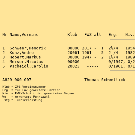
1  Schweer,Hendrik         00000 2017 -  1  2½/4   1954
2  Kunz,Andre              20061 1961 -  5  2 /4   1982
3  Hobert,Markus           30000 1947 -  2  1½/4   1989
4  Meiser,Nicolas          00000   -----    0/1947, 0/2
Klub = ZPS-Vereinsnummer

Erg. = für FWZ gewertete Partien

Niv. = FWZ-Schnitt der gewerteten Gegner

We   = erwartete Punktzahl
