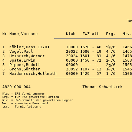
Tur
1  Köhler,Hans II/01       10000 1670 - 46  5½/6   1466
2  Vogel,Paul              20022 1680 - 19  4 /6   1465
3  Heinrich,Werner         20024 1601 - 81  4 /6   1478
4  Späte,Erwin             00000 1450 - 72  2½/6   1503
5  Pipper,Rudolf           00000   -----    2½/6   1505
6  Grohs,Günther           20052 1197 - 12  1½/6   1545
Klub = ZPS-Vereinsnummer

Erg. = für FWZ gewertete Partien

Niv. = FWZ-Schnitt der gewerteten Gegner

We   = erwartete Punktzahl
