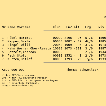
Tur
1  Höbel,Hartmut           00000 2196 - 26  5 /6   1866
2  Kappes,Dieter           00000 2082 - 49  4½/6   1885
3  Siegel,Willi            20053 1909 -  6  3 /6   1914
4  Hahn,Werner Ober-Ramsta 10000 2073 -111  3 /6   1887
5  Betzelt,Andreas         00000   -----    2 /6   1934
6  Pick,Stefan             00000 1552 -  1  2 /6   1973
Klub = ZPS-Vereinsnummer

Erg. = für FWZ gewertete Partien

Niv. = FWZ-Schnitt der gewerteten Gegner

We   = erwartete Punktzahl
