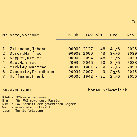
Tur
1  Zitzmann,Johann         00000 2127 - 48  4 /6   2025
2  Dorer,Manfred           00000 2099 - 43  3½/6   2030
3  Kappes,Dieter           00000 2094 - 48  3 /6   2030
4  Rau,Manfred             20032 2046 - 10  3 /6   2038
5  Mickley,Manfred         00000 1961 -  9  2½/6   2053
6  Glaubitz,Friedhelm      20031 2007 -  9  2½/6   2045
Klub = ZPS-Vereinsnummer

Erg. = für FWZ gewertete Partien

Niv. = FWZ-Schnitt der gewerteten Gegner

We   = erwartete Punktzahl
