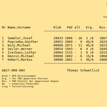
Tur
1  Semmler,Josef           20033 1806 - 26  2 /6   1867
2  Pogrzeba,Günther        20052 2069 -  9  4½/6   1823
3  Winz,Michael            00000 2071 - 11  4½/6   1823
4  Seiler,Werner           20054 1943 -  6  4 /6   1844
5  Ziechaus,Lothar         20064 1515 -  1  0 /6   1915
6  Denzin,Michael          00000 1802 -  6  1½/6   1868
Klub = ZPS-Vereinsnummer

Erg. = für FWZ gewertete Partien

Niv. = FWZ-Schnitt der gewerteten Gegner

We   = erwartete Punktzahl
