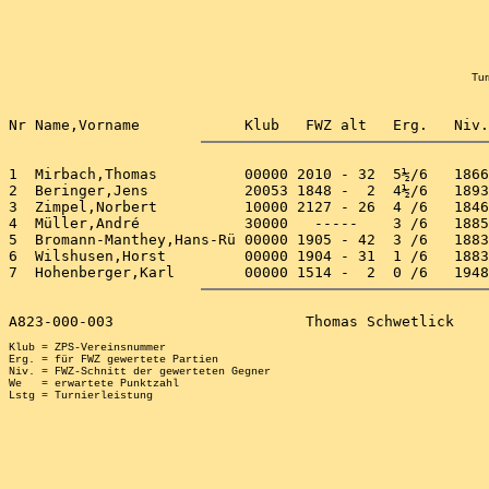
Tur
1  Mirbach,Thomas          00000 2010 - 32  5½/6   1866
2  Beringer,Jens           20053 1848 -  2  4½/6   1893
3  Zimpel,Norbert          10000 2127 - 26  4 /6   1846
4  Müller,André            30000   -----    3 /6   1885
5  Bromann-Manthey,Hans-Rü 00000 1905 - 42  3 /6   1883
6  Wilshusen,Horst         00000 1904 - 31  1 /6   1883
Klub = ZPS-Vereinsnummer

Erg. = für FWZ gewertete Partien

Niv. = FWZ-Schnitt der gewerteten Gegner

We   = erwartete Punktzahl
