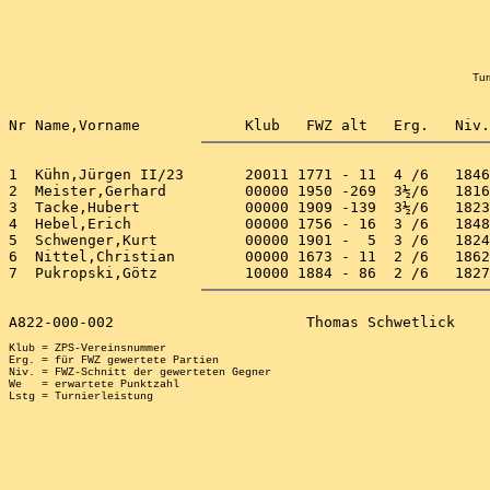
Tur
1  Kühn,Jürgen II/23       20011 1771 - 11  4 /6   1846
2  Meister,Gerhard         00000 1950 -269  3½/6   1816
3  Tacke,Hubert            00000 1909 -139  3½/6   1823
4  Hebel,Erich             00000 1756 - 16  3 /6   1848
5  Schwenger,Kurt          00000 1901 -  5  3 /6   1824
6  Nittel,Christian        00000 1673 - 11  2 /6   1862
Klub = ZPS-Vereinsnummer

Erg. = für FWZ gewertete Partien

Niv. = FWZ-Schnitt der gewerteten Gegner

We   = erwartete Punktzahl
