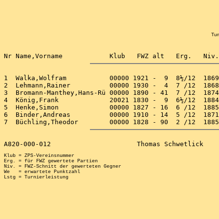
Tur
1  Walka,Wolfram           00000 1921 -  9  8½/12  1869
2  Lehmann,Rainer          00000 1930 -  4  7 /12  1868
3  Bromann-Manthey,Hans-Rü 00000 1890 - 41  7 /12  1874
4  König,Frank             20021 1830 -  9  6½/12  1884
5  Henke,Simon             00000 1827 - 16  6 /12  1885
6  Binder,Andreas          00000 1910 - 14  5 /12  1871
Klub = ZPS-Vereinsnummer

Erg. = für FWZ gewertete Partien

Niv. = FWZ-Schnitt der gewerteten Gegner

We   = erwartete Punktzahl
