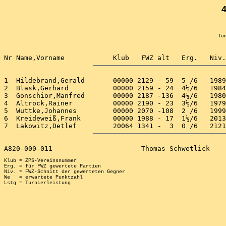
Tur
1  Hildebrand,Gerald       00000 2129 - 59  5 /6   1989
2  Blask,Gerhard           00000 2159 - 24  4½/6   1984
3  Gonschior,Manfred       00000 2187 -136  4½/6   1980
4  Altrock,Rainer          00000 2190 - 23  3½/6   1979
5  Wuttke,Johannes         00000 2070 -108  2 /6   1999
6  Kreideweiß,Frank        00000 1988 - 17  1½/6   2013
Klub = ZPS-Vereinsnummer

Erg. = für FWZ gewertete Partien

Niv. = FWZ-Schnitt der gewerteten Gegner

We   = erwartete Punktzahl
