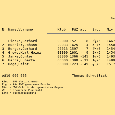
Tur
1  Lieske,Gerhard          00000 1521 -  8  5½/6   1467
2  Buchler,Johann          20033 1625 -  4  5 /6   1450
3  Berger,Gerhard          20013 1597 -  7  4½/6   1454
4  Grewe,Karl-Heinz        00000 1601 -  9  2½/6   1454
5  Janke,Günter            00000 1366 -145  1½/6   1493
6  Harra,Huberta           00000 1390 - 32  1½/6   1489
Klub = ZPS-Vereinsnummer

Erg. = für FWZ gewertete Partien

Niv. = FWZ-Schnitt der gewerteten Gegner

We   = erwartete Punktzahl
