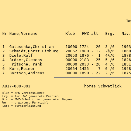
Tur
1  Galuschka,Christian     10000 1724 - 26  3 /6   1903
2  Schmidt,Horst Limburg   20052 1980 - 12  2½/6   1860
3  Diele,Ralf              20053 1876 -  1  4½/6   1878
4  Bröker,Clemens          00000 2183 - 25  5 /6   1826
5  Fritsche,Frank          00000 2033 - 26  4 /6   1851
6  Kurz,Reiner             20054 1455 -  7  0 /6   1948
Klub = ZPS-Vereinsnummer

Erg. = für FWZ gewertete Partien

Niv. = FWZ-Schnitt der gewerteten Gegner

We   = erwartete Punktzahl
