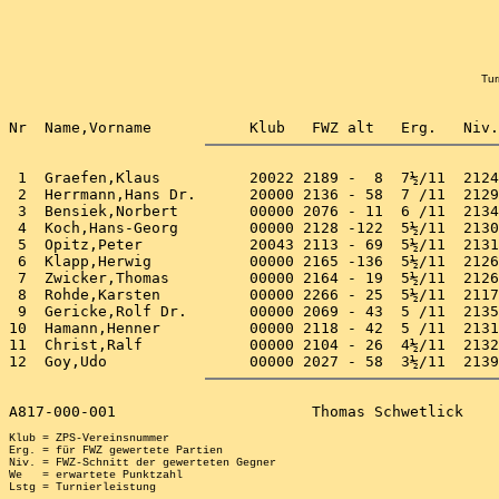
Tur
 1  Graefen,Klaus          20022 2189 -  8  7½/11  2124
 2  Herrmann,Hans Dr.      20000 2136 - 58  7 /11  2129
 3  Bensiek,Norbert        00000 2076 - 11  6 /11  2134
 4  Koch,Hans-Georg        00000 2128 -122  5½/11  2130
 5  Opitz,Peter            20043 2113 - 69  5½/11  2131
 6  Klapp,Herwig           00000 2165 -136  5½/11  2126
 7  Zwicker,Thomas         00000 2164 - 19  5½/11  2126
 8  Rohde,Karsten          00000 2266 - 25  5½/11  2117
 9  Gericke,Rolf Dr.       00000 2069 - 43  5 /11  2135
10  Hamann,Henner          00000 2118 - 42  5 /11  2131
11  Christ,Ralf            00000 2104 - 26  4½/11  2132
Klub = ZPS-Vereinsnummer

Erg. = für FWZ gewertete Partien

Niv. = FWZ-Schnitt der gewerteten Gegner

We   = erwartete Punktzahl
