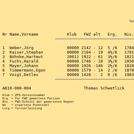
Tur
1  Weber,Jörg              00000 2142 - 12  5 /6   1784
2  Kaiser,Stephan          00000 2104 - 19  4½/6   1791
3  Böhnke,Hartmut          20011 1922 - 61  3½/6   1821
4  Fuchs,Harald            00000 1746 - 18  3½/6   1850
5  Mayer,Johann            00000 1926 -146  2½/6   1820
6  Timmermann,Egon         00000 1579 - 14  2 /6   1878
Klub = ZPS-Vereinsnummer

Erg. = für FWZ gewertete Partien

Niv. = FWZ-Schnitt der gewerteten Gegner

We   = erwartete Punktzahl
