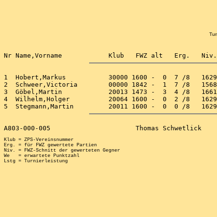
Tur
1  Hobert,Markus           30000 1600 -  0  7 /8   1629
2  Schweer,Victoria        00000 1842 -  1  7 /8   1568
3  Göbel,Martin            20013 1473 -  3  4 /8   1661
4  Wilhelm,Holger          20064 1600 -  0  2 /8   1629
Klub = ZPS-Vereinsnummer

Erg. = für FWZ gewertete Partien

Niv. = FWZ-Schnitt der gewerteten Gegner

We   = erwartete Punktzahl
