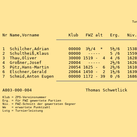
Tur
1  Schilcher,Adrian        00000  3½/4  *   5½/6   1538
2  Schultheiß,Klaus        00000   -----    5 /6   1559
3  Thau,Oliver             30000 1519 -  4  4 /6   1628
4  Großner,Josef           20004   -----    2½/6   1626
5  Pütz,Hans-Martin        20054 1625 -  6  2½/6   1610
6  Elschner,Gerald         20064 1450 -  2  1½/6   1639
Klub = ZPS-Vereinsnummer

Erg. = für FWZ gewertete Partien

Niv. = FWZ-Schnitt der gewerteten Gegner

We   = erwartete Punktzahl
