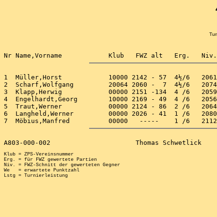
Tur
1  Müller,Horst            10000 2142 - 57  4½/6   2061
2  Scharf,Wolfgang         20064 2060 -  7  4½/6   2074
3  Klapp,Herwig            00000 2151 -134  4 /6   2059
4  Engelhardt,Georg        10000 2169 - 49  4 /6   2056
5  Traut,Werner            00000 2124 - 86  2 /6   2064
6  Langheld,Werner         00000 2026 - 41  1 /6   2080
Klub = ZPS-Vereinsnummer

Erg. = für FWZ gewertete Partien

Niv. = FWZ-Schnitt der gewerteten Gegner

We   = erwartete Punktzahl
