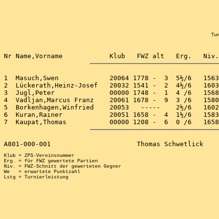
Tur
1  Masuch,Swen             20064 1778 -  3  5½/6   1563
2  Lückerath,Heinz-Josef   20032 1541 -  2  4½/6   1603
3  Jugl,Peter              00000 1748 -  1  4 /6   1568
4  Vadljan,Marcus Franz    20061 1678 -  9  3 /6   1580
5  Borkenhagen,Winfried    20053   -----    2½/6   1602
6  Kuran,Rainer            20051 1658 -  4  1½/6   1583
Klub = ZPS-Vereinsnummer

Erg. = für FWZ gewertete Partien

Niv. = FWZ-Schnitt der gewerteten Gegner

We   = erwartete Punktzahl
