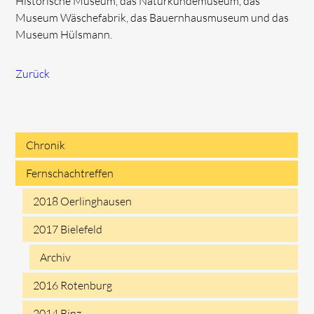
Historische Museum, das Naturkundemuseum, das
Museum Wäschefabrik, das Bauernhausmuseum und das
Museum Hülsmann.
Zurück
Chronik
Navigation
Fernschachtreffen
überspringen
2018 Oerlinghausen
2017 Bielefeld
Archiv
2016 Rotenburg
2014 Binz