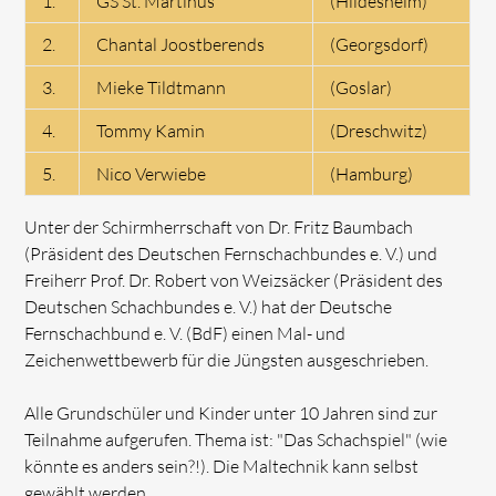
1.
GS St. Martinus
(Hildesheim)
2.
Chantal Joostberends
(Georgsdorf)
3.
Mieke Tildtmann
(Goslar)
4.
Tommy Kamin
(Dreschwitz)
5.
Nico Verwiebe
(Hamburg)
Unter der Schirmherrschaft von Dr. Fritz Baumbach
(Präsident des Deutschen Fernschachbundes e. V.) und
Freiherr Prof. Dr. Robert von Weizsäcker (Präsident des
Deutschen Schachbundes e. V.) hat der Deutsche
Fernschachbund e. V. (BdF) einen Mal- und
Zeichenwettbewerb für die Jüngsten ausgeschrieben.
Alle Grundschüler und Kinder unter 10 Jahren sind zur
Teilnahme aufgerufen. Thema ist: "Das Schachspiel" (wie
könnte es anders sein?!). Die Maltechnik kann selbst
gewählt werden.