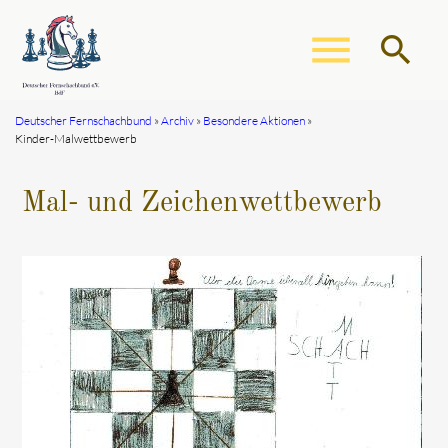
menu
search
Deutscher Fernschachbund
Archiv
Besondere Aktionen
Kinder-Malwettbewerb
Suchbegriffe
SUCHEN
Mal- und Zeichenwettbewerb