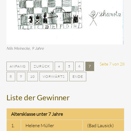
Nils Meinecke, 9 Jahre
Seite 7 von 28
ANFANG
ZURÜCK
4
5
6
7
8
9
10
VORWÄRTS
ENDE
Liste der Gewinner
Altersklasse unter 7 Jahre
1.
Helene Müller
(Bad Lausick)