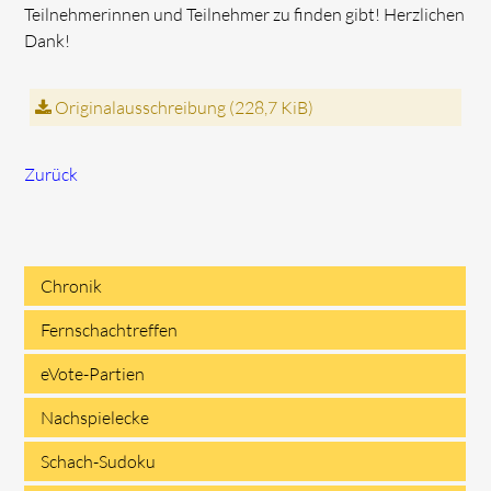
Teilnehmerinnen und Teilnehmer zu finden gibt! Herzlichen
Dank!
Originalausschreibung
(228,7 KiB)
Zurück
Chronik
Navigation
Fernschachtreffen
überspringen
eVote-Partien
Nachspielecke
Schach-Sudoku